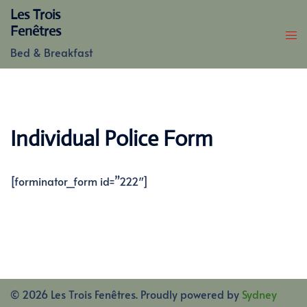
Skip
Les Trois
to
Fenêtres
content
Bed & Breakfast
Individual Police Form
[forminator_form id=”222″]
© 2026 Les Trois Fenêtres. Proudly powered by
Sydney